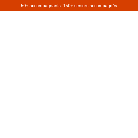
50+ accompagnants 150+ seniors accompagnés
es et tarifs
Nos partenaires
Chef
On recrute !