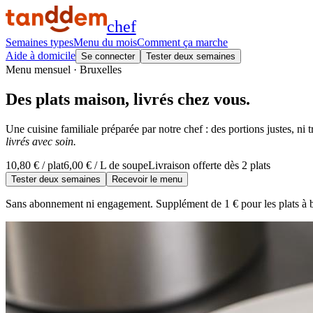
chef
Semaines types
Menu du mois
Comment ça marche
Aide à domicile
Se connecter
Tester deux semaines
Menu mensuel · Bruxelles
Des plats maison, livrés chez vous.
Une cuisine familiale préparée par notre chef : des portions justes, ni tr
livrés avec soin.
10,80 € / plat
6,00 € / L de soupe
Livraison offerte dès 2 plats
Tester deux semaines
Recevoir le menu
Sans abonnement ni engagement. Supplément de 1 € pour les plats à b