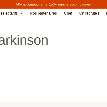
50+ accompagnants 150+ seniors accompagnés
es et tarifs
Nos partenaires
Chef
On recrute !
arkinson